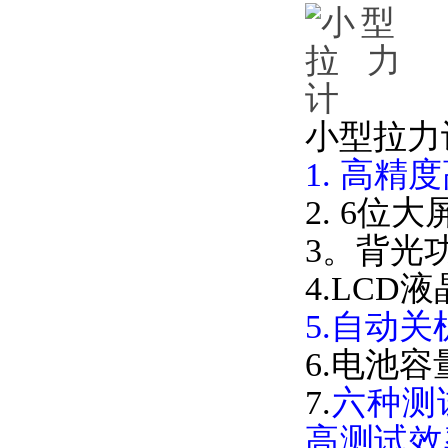
小型拉力
1. 高精
2. 6位
3。背光
4.LC
5.自动
6.电池
7.
六种测
高测试