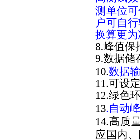
测单位可
户可自行
换算更为
8.峰值
9.数据
10.
数据
11.可
12.绿色
13
.自动
14.高
应国内、