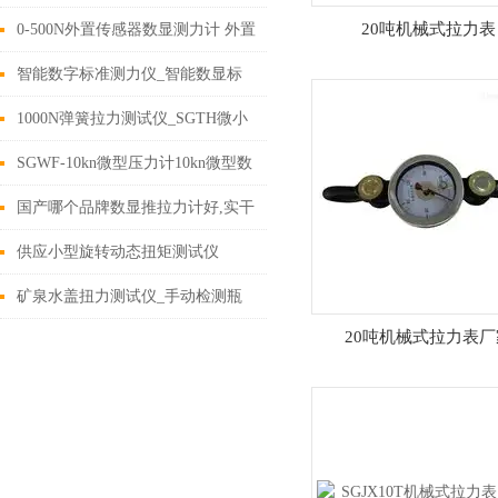
线式峰值输出电子扭矩扳手价格
20吨机械式拉力表
0-500N外置传感器数显测力计 外置
传感器的数显测力计价格
智能数字标准测力仪_智能数显标
准测力计价格
1000N弹簧拉力测试仪_SGTH微小
弹簧拉压力负荷测量仪价格
SGWF-10kn微型压力计10kn微型数
显拉压力计厂家
国产哪个品牌数显推拉力计好,实干
数显式推拉测力计
供应小型旋转动态扭矩测试仪
1N.m5N.m35N.m厂家
矿泉水盖扭力测试仪_手动检测瓶
20吨机械式拉力表厂
盖开合舒适度扭矩试验仪价格