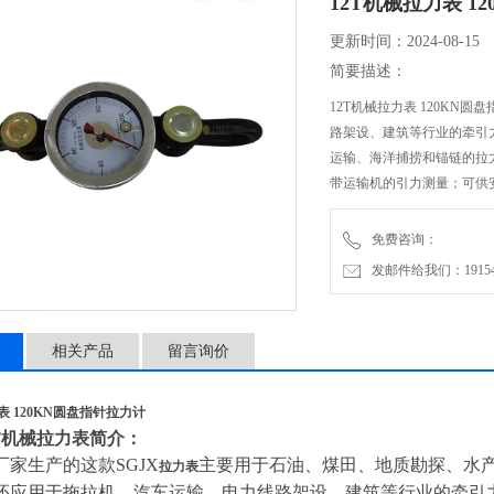
12T机械拉力表 1
更新时间：2024-08-15
简要描述：
12T机械拉力表 120K
路架设、建筑等行业的牵引
运输、海洋捕捞和锚链的拉
带运输机的引力测量；可供
力的瞬时值，表盘上红针指
免费咨询：
发邮件给我们：1915470
相关产品
留言询价
表 120KN圆盘指针拉力计
2T机械拉力表
简介：
厂家生产的这款SGJX
主要用于石油、煤田、地质勘探、水
拉力表
还应用于拖拉机、汽车运输、电力线路架设、建筑等行业的牵引