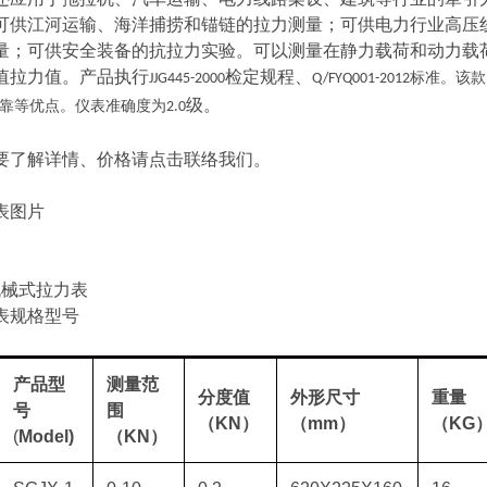
可供江河运输、海洋捕捞和锚链的拉力测量；可供电力行业高压
量；可供安全装备的抗拉力实验。可以测量在静力载荷和动力载
值拉力值。产品执行
检定规程、
标准。该款
JJG445-2000
Q/FYQ001-2012
级。
靠等优点。仪表准确度为
2.0
要了解详情、价格请点击
联络我们
。
表
图片
表
规格型号
产品型
测量范
分度值
外形尺寸
重量
号
围
（
KN
）
（
mm
）
（
KG
(
Model)
（
KN
）