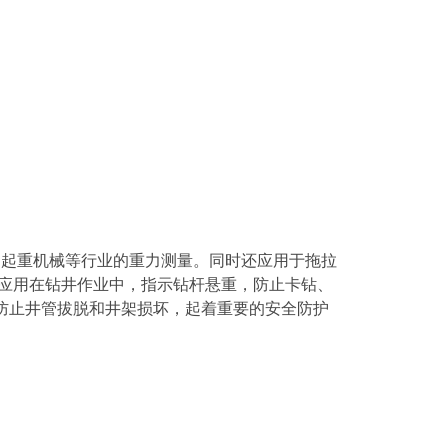
、起重机械等行业的重力测量。同时还应用于拖拉
计应用在钻井作业中，指示钻杆悬重，防止卡钻、
防止井管拔脱和井架损坏，起着重要的安全防护