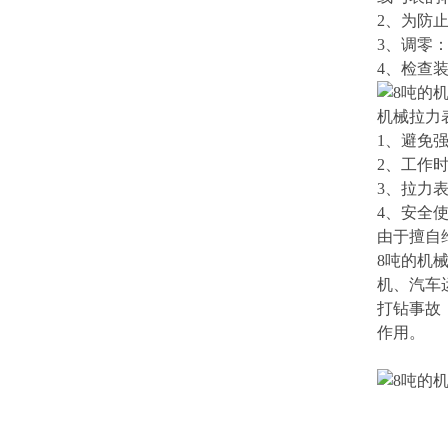
2、为防
3、调零
4、检查
机械拉力
1、避免
2、工作
3、拉力
4、安全
由于擅自
8吨的机
机、汽车
打钻事故
作用。