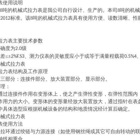
表
使用说明
系列8吨的机械式拉力表是我公司自行设计、生产的。本司8吨的机
标准。该8吨的机械式拉力表具有使用方便、读数清晰、性
-2012
拉力表
主要技术参数
准确度为
级
2.0
差≤±
、测力仪表的灵敏度应小于或等于满量程载荷
2%F.S3
0.5%4
拉力表
结构及工作原理
分三部分：连接件部分、放大装置部分、显示部分。
原理：
通过连接件作用在变形体上，使之产生弹性变形，在弹性范围内
作用力的大小。变形体的变形量经放大装置放大，通过指针在表
中具体选型应根据机械设备的结构和地质情况经计算后确定。
表
使用方法
的拉环通过绞链与力源连接（如使用钢丝绳或其它可自由转动的
轴线相重合。