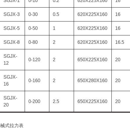
SGJX-1
0-10
0.2
620X225X160
16
SGJX-3
0-30
0.5
620X225X160
16
SGJX-5
0-50
1
620X225X160
16
SGJX-8
0-80
2
620X225X160
16.5
SGJX-
0-120
2
650X225X160
20
12
SGJX-
0-160
2
650X280X160
20
16
SGJX-
0-200
2.5
650X225X160
20
20