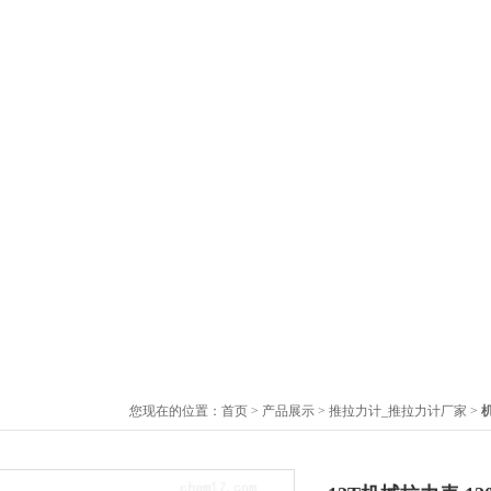
您现在的位置：
首页
>
产品展示
>
推拉力计_推拉力计厂家
>