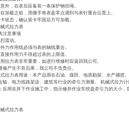
止意外，在表后应备装一条保护钢丝绳。
：在加载之前，用搬手将表盘零点调到与表针重合位置上。
装卡状态，确认装卡牢固后方可加载。
表
注意事项
强烈震动。
时外力作用线必须与表的轴线重合。
表直接作用力不得超过表的上限值。
使用拉力表非常重要，如进行维修时应返回我公司。
维修产生不良后果，我公司不负责任。
械式拉力表用途：本产品用在石油、煤田、地质勘探、水产捕捞
运输、电力线路架设、建筑等行业的牵引力测量。 机械式拉力
；应用在井下作业施工中，指示修井作业车绞盘牵引力的大小，