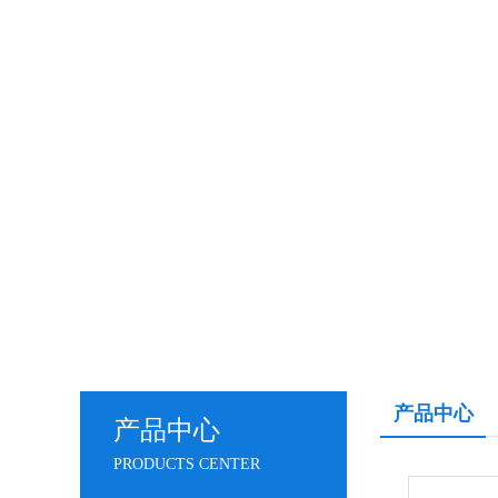
产品中心
产品中心
PRODUCTS CENTER