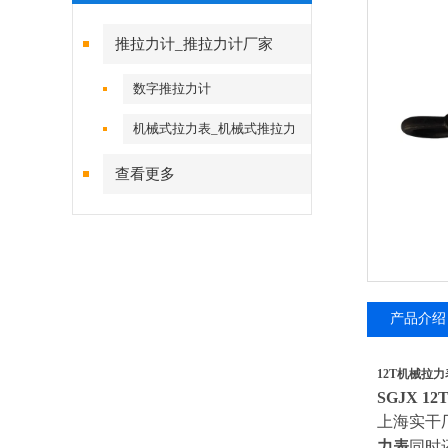
推拉力计_推拉力计厂家
数字推拉力计
机械式拉力表_机械式推拉力
计
查看更多
产品介绍
12T机械拉力
SGJX
1
上海实干
力表
同时