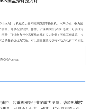
20KN圆盘指针拉力计
N圆盘指针拉力计：机械拉力表同时还应用于拖拉机、汽车运输、电力线
力测量。可供石油钻井、修井、矿业勘探指示钻杆悬重；可供江河
力测量；可供电力行业高压线布线时拉力测量；可供工程建筑、皮
安全装备的抗拉力实验。可以测量在静力载荷和动力载荷下牵引阻
示测量过程中的峰值拉力值。产品执
966@qq.com
产捕捞、起重机械等行业的重力测量。该款
机械拉
力测量。可供石油钻井、修井、矿业勘探指示钻