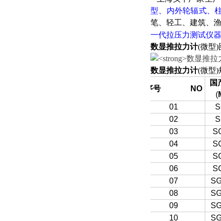
型、内外轮辐式、
笔、轻工、建筑、
一代拉压力测试仪
数显推拉力计
(微型
数显推拉力计
(微型
国
序号
NO
(
01
S
02
S
03
S
04
S
05
S
06
S
07
SG
08
SG
09
SG
10
SG