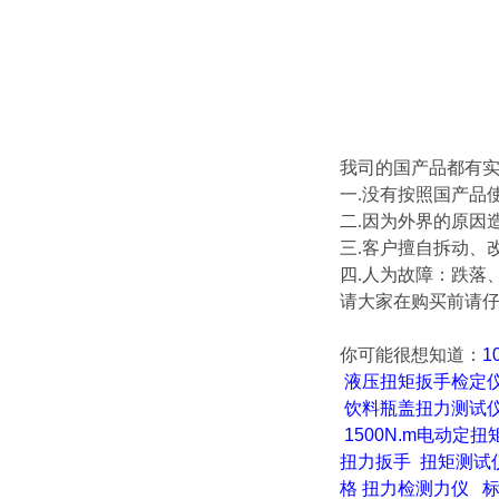
我司的国产品都有
一.没有按照国产品
二.因为外界的原因
三.客户擅自拆动、
四.人为故障：跌落
请大家在购买前请仔细
你可能很想知道
：
1
液压扭矩扳手检定
饮料瓶盖扭力测试
1500N.m电动定
扭力扳手
扭矩测试
格
扭力检测力仪
标