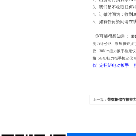
3、我们是不收取任何
4、订做时间为：收到3
5、如有任何疑问请在
你可能很想知道
：
带
测力计价格
液压扭矩扳
仪
30N.m扭力扳手检定仪
格
SGXJ扭力扳手检定仪
仪 定扭矩电动扳手
上一篇：
带数据储存推拉力
据分析推拉力计