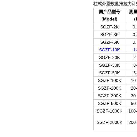
柱式外置
数显推拉力计
国产品型号
测
(
Model)
（
SGZF-2K
0.
SGZF-3K
0.
SGZF-5K
0.
SGZF-10K
1
SGZF-20K
2
SGZF-30K
3
SGZF-50K
5
SGZF-100K
10
SGZF-200K
20
SGZF-300K
30
SGZF-500K
50
SGZF-1000K
100
SGZF-2000K
200