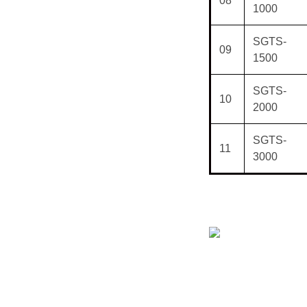
08
1000
SGTS-
09
1500
SGTS-
10
2000
SGTS-
11
3000