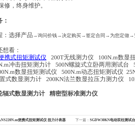
保修，终身维护。
务：
程：选择产品
→询问价钱→决定购买→签定合同→为您定做→
还想看：
.m便携式扭矩测试仪
200T无线测力仪
100N.m数
0N.m冲击扭矩测力计
500N螺旋式立卧两用测试台
00N.m数显扭矩测试仪
500N.m动态扭矩测试仪
2
N外置式数显测力计
200KN法兰数显拉压力测力仪
1
KN轮辐式数显测力计 精密型标准测力仪
ANS220N.m便携式扭矩测试仪 扭力计表器
下一篇：
SGDW30KN电动双柱测试
试机