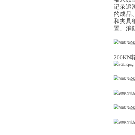
记录追
的成品
和夹具
置、消
200K