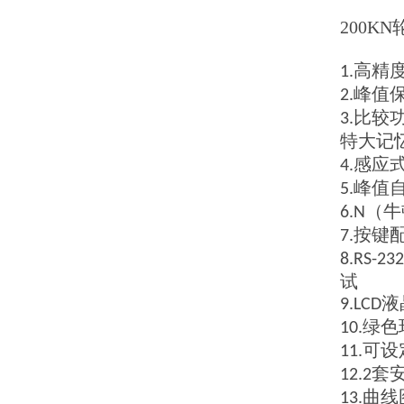
200K
高精
1.
峰值
2.
比较
3.
特大记
感应
4.
峰值
5.
（牛
6.N
按键
7.
8.RS-23
试
液
9.LCD
绿色
10.
可设
11.
套
12.2
曲线
13.