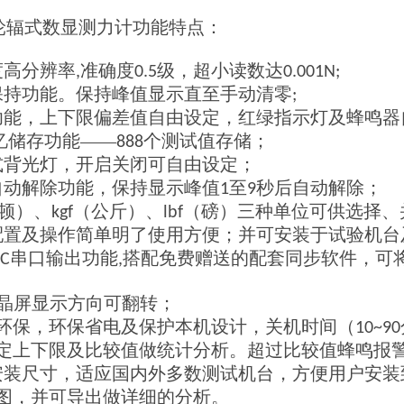
N轮辐式数显测力计功能特点：
度高分辨率
准确度
级，超小读数达
,
0.5
0.001N;
保持功能。保持峰值显示直至手动清零
;
功能，上下限偏差值自由设定，红绿指示灯及蜂鸣器
忆储存功能——
个测试值存储；
888
式背光灯，开启关闭可自由设定；
自动解除功能，保持显示峰值
至
秒后自动解除；
1
9
顿）、
（公斤）、
（磅）三种单位可供选择、
kgf
lbf
配置及操作简单明了使用方便；并可安装于试验机台
串口输出功能
搭配免费赠送的配套同步软件，可
2C
,
晶屏显示方向可翻转；
环保，环保省电及保护本机设计，关机时间（
10~90
定上下限及比较值做统计分析。超过比较值蜂鸣报
安装尺寸，适应国内外多数测试机台，方便用户安装
图，并可导出做详细的分析。