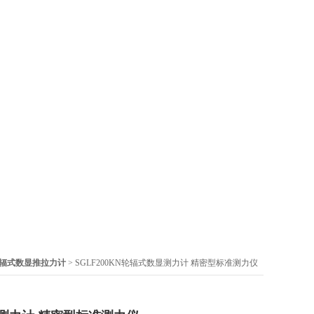
辐式数显推拉力计
> SGLF200KN轮辐式数显测力计 精密型标准测力仪