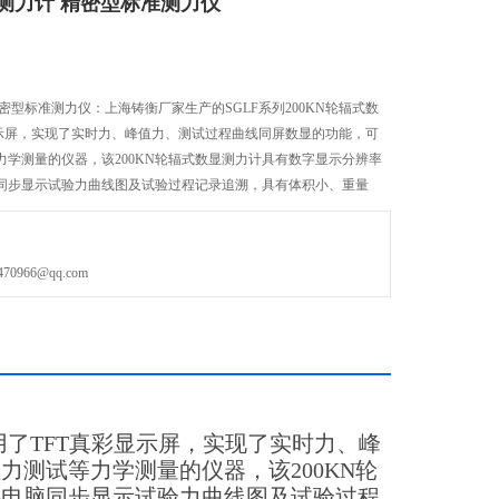
显测力计 精密型标准测力仪
精密型标准测力仪：上海铸衡厂家生产的SGLF系列200KN轮辐式数
显示屏，实现了实时力、峰值力、测试过程曲线同屏数显的功能，可
学测量的仪器，该200KN轮辐式数显测力计具有数字显示分辨率
同步显示试验力曲线图及试验过程记录追溯，具有体积小、重量
控 可追朔、高精度等特点。
966@qq.com
使用了TFT真彩显示屏，实现了实时力、峰
测试等力学测量的仪器，该200KN轮
接电脑同步显示试验力曲线图及试验过程