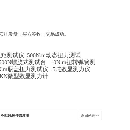
安排发货→买方签收→交易成功。
显扭矩测试仪
500N.m动态扭力测试
500N螺旋式测试台
10N.m扭转弹簧测
5N.m瓶盖扭力测试仪
5吨数显测力仪
0KN微型数显测力计
台 钢丝绳拉伸强度测
返回列表>>