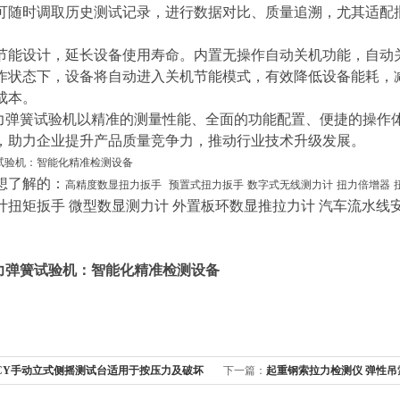
可随时调取历史测试记录，进行数据对比、质量追溯，尤其适配
节能设计，延长设备使用寿命。内置无操作自动关机功能，自动
作状态下，设备将自动进入关机节能模式，有效降低设备能耗，
成本。
扭力弹簧试验机以精准的测量性能、全面的功能配置、便捷的操作
，助力企业提升产品质量竞争力，推动行业技术升级发展。
想了解的：
高精度数显扭力扳手
预置式扭力扳手
数字式无线测力计
扭力倍增器
计扭矩扳手 微型数显测力计 外置板环数显推拉力计 汽车流水线
力弹簧试验机：智能化精准检测设备
GCY手动立式侧摇测试台适用于按压力及破坏
下一篇：
起重钢索拉力检测仪 弹性