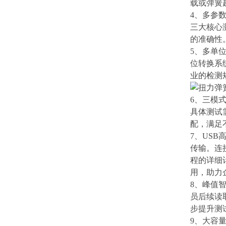
载或弹簧
4、
多参
三大核心
的准确性
5、
多单
位转换系
业的检测
6、
三模
具体测试
配，满足
7、
USB
传输。连
程的详细
用，助力
8、
峰值智
员后续读
步提升测
9、
大容