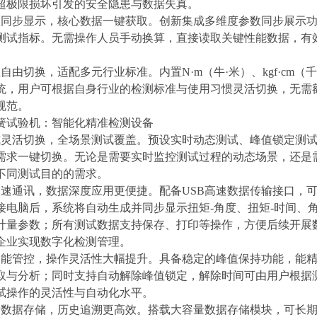
超极限损坏引发的安全隐患与数据失真。
数同步显示，核心数据一键获取。创新集成多维度参数同步展示
测试指标。无需操作人员手动换算，直接读取关键性能数据，有
。
位自由切换，适配多元行业标准。内置
N·m（牛·米）、kgf·cm
统，用户可根据自身行业的检测标准与使用习惯灵活切换，无需
规范。
式灵活切换，全场景测试覆盖。预设实时动态测试、峰值锁定测
需求一键切换。无论是需要实时监控测试过程的动态场景，还是需
不同测试目的的需求。
高速通讯，数据深度应用更便捷。配备USB高速数据传输接口，
接电脑后，系统将自动生成并同步显示扭矩-角度、扭矩-时间、
计量参数；所有测试数据支持保存、打印等操作，方便后续开展
企业实现数字化检测管理。
能管控，操作灵活性大幅提升。具备稳定的峰值保持功能，能精准
取与分析；同时支持自动解除峰值锁定，解除时间可由用户根据
试操作的灵活性与自动化水平。
量数据存储，历史追溯更高效。搭载大容量数据存储模块，可长