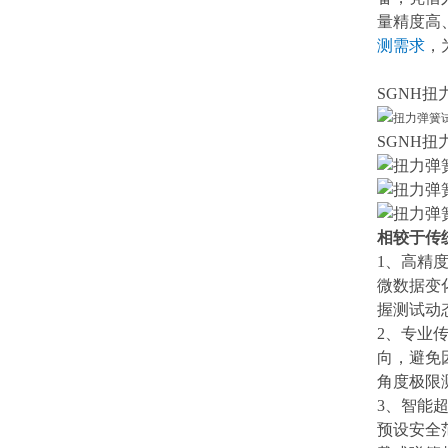
量精度高
测需求
，
SGNH
SGNH
相较于传
1、
高精
微数据变
握测试动
2、
专业
向，避免
角度极限
3、
智能
预设安全