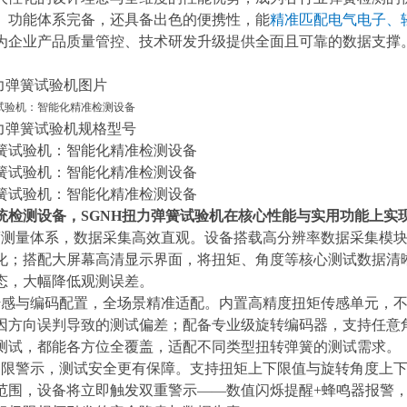
、功能体系完备，还具备出色的便携性，能
精准匹配电气电子、
为企业产品质量管控、技术研发升级提供全面且可靠的数据支撑
扭力弹簧试验机图片
扭力弹簧试验机规格型号
统检测设备，
SGNH扭力弹簧试验机在核心性能与实用功能上实
度测量体系，数据采集高效直观。设备搭载高分辨率数据采集模
化；搭配大屏幕高清显示界面，将扭矩、角度等核心测试数据清
态，大幅降低观测误差。
传感与编码配置，全场景精准适配。内置高精度扭矩传感单元，
因方向误判导致的测试偏差；配备专业级旋转编码器，支持任意
测试，都能各方位全覆盖，适配不同类型扭转弹簧的测试需求。
超限警示，测试安全更有保障。支持扭矩上下限值与旋转角度上
范围，设备将立即触发双重警示
——数值闪烁提醒+蜂鸣器报警