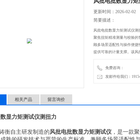
风批电批数显力矩
更新时间：2026-02-02
简要描述：
风批电批数显力矩测试仪测
聚焦扭矩精准测量与校验的
顾多场景适配性与操作便捷
提供可靠的计量支撑。该风
子、扭矩扳手等各类扭力工
免费咨询：
发邮件给我们：1915470
相关产品
留言询价
批数显力矩测试仪测扭力
铸衡自主研发制造的
风批电批数显力矩测试仪
，是一款聚
托成熟的研发技术与严苛的生产标准，兼顾多场景适配性