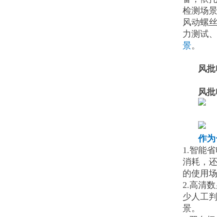
检测场
风动螺
力测试
景
。
风批
风批
作为
1.智能
消耗，
的使用
2.高清
少人工
景。