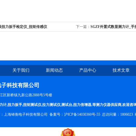
5级扭力扳手检定仪_扭矩传感仪
下一篇：
SGZF外置式数显测力计_
力计
关于我们
新闻动态
产品中心
技术文章
电子科技有限公司
区新桥镇九新公路2888号5号楼
力计
,
扭力扳手
,
扭矩测试仪
,
拉力测试仪
,
测试台
,
扭力倍增器
,等测力仪器供应商,欢迎咨
权所有：上海铸衡电子科技有限公司 备案号：
沪ICP备14030360号-55
总访问量：1806023