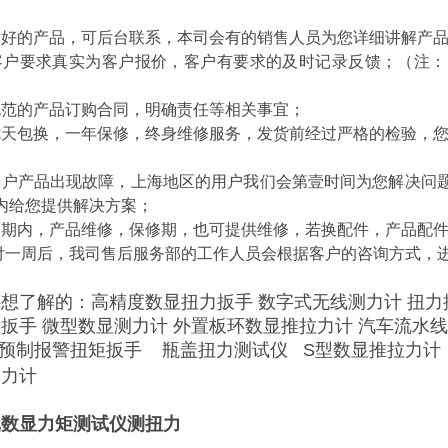
：
看好的产品，可后台联系，本司会有的销售人员为您详细讲解产
客户要求真实为客户报价，客户有要求的及时记录反馈；（注
规范的产品订购合同，明确责任等相关事宜；
七天包换，一年保修，终身维修服务，发货前经过严格的检验，
：
客户产品出现故障，上海地区的用户我们会第壹时间为您解决问
内给您提供解决方案；
修期内，产品维修，保修期，也可提供维修，若换配件，产品配
交付一周后，我司售后服务部的工作人员会根据客户的咨询方式，
还想了解的：
高精度数显扭力扳手
数字式无线测力计
扭力
矩扳手
微型数显测力计
外置板环数显推拉力计
汽车流水线
能预制报警扭矩扳手 瓶盖扭力测试仪 S型数显推拉力
测力计
批数显力矩测试仪测扭力