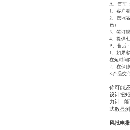
A、售前
1、客户
2、按照
员）
3、签订
4、提供
B、售后
1、如果
在短时间
2、在保
3.产品
你可能
设计扭
力计 
式数显
风批电