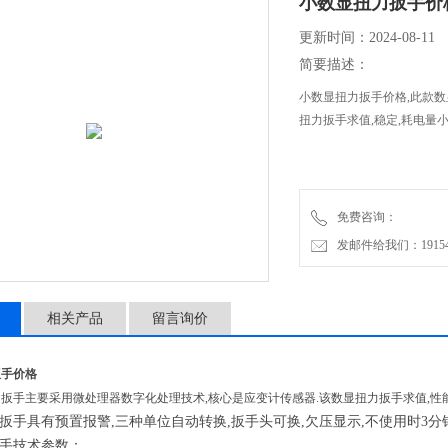
小数显扭力扳手价
更新时间：2024-08-11
简要描述：
小数显扭力扳手价格,此款数
扭力扳手求值,稳定,耗电量小
免费咨询：
发邮件给我们：1915470
相关产品
留言询价
扳手价格
扳手主要采用微处理器数字化处理技术,核心是应变计传感器.该数显扭力扳手求值,性能
扳手具有预置报警,三种单位自动转换,扳手头可换,欠压显示,不使用时3分
手技术参数：