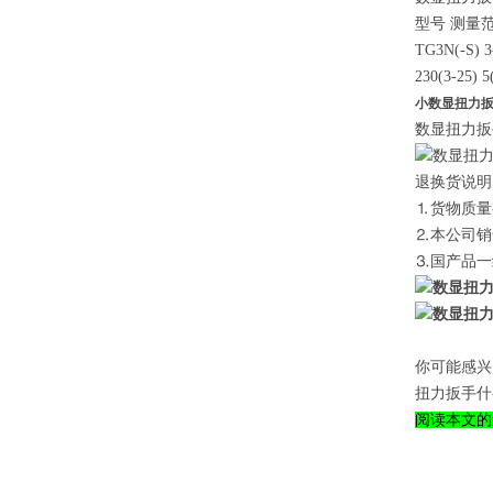
型号 测量范围公制
TG3N(-S) 3-
230(3-25) 5
小数显扭力
数显扭力扳
退换货说
⒈货物质量
⒉本公司销
⒊国产品一
你可能感兴
扭力扳手什么牌子好
阅读本文