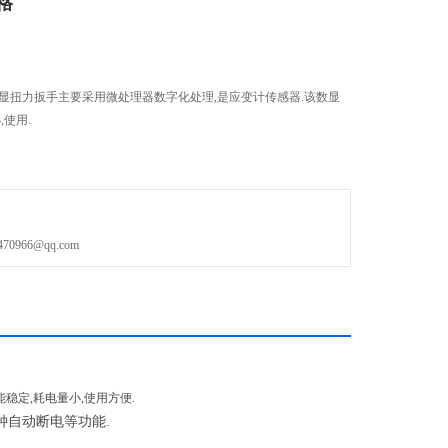
格
显扭力扳手主要采用微处理器数字化处理,是应变计传感器.该数显
,使用.
966@qq.com
稳定,耗电量小,使用方便.
钟自动断电等功能.