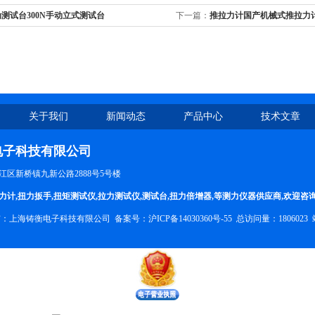
测试台300N手动立式测试台
下一篇：
推拉力计国产机械式推拉力
关于我们
新闻动态
产品中心
技术文章
电子科技有限公司
区新桥镇九新公路2888号5号楼
力计
,
扭力扳手
,
扭矩测试仪
,
拉力测试仪
,
测试台
,
扭力倍增器
,等测力仪器供应商,欢迎咨
权所有：上海铸衡电子科技有限公司 备案号：
沪ICP备14030360号-55
总访问量：1806023