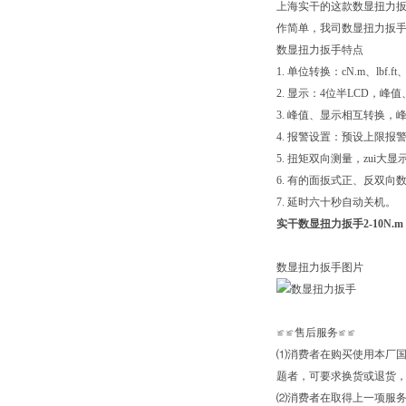
上海实干的这款数显扭力扳
作简单，我司数显扭力扳
数显扭力扳手特点
1. 单位转换：cN.m、lbf.
2. 显示：4位半LCD，
3. 峰值、显示相互转换，
4. 报警设置：预设上限报
5. 扭矩双向测量，zui大显示1
6. 有的面扳式正、反双向
7. 延时六十秒自动关机。
实干数显扭力扳手2-10N.m
数显扭力扳手图片
≌≌售后服务≌≌
⑴消费者在购买使用本厂
题者，可要求换货或退货
⑵消费者在取得上一项服务