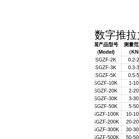
数字推拉
国产品型号
测量范
(
Model)
（
KN
SGZF-2K
0.2-
SGZF-3K
0.3-
SGZF-5K
0.5-
SGZF-10K
1-10
SGZF-20K
2-20
SGZF-30K
3-30
SGZF-50K
5-50
SGZF-100K
10-10
SGZF-200K
20-20
SGZF-300K
30-30
SGZF-500K
50-50