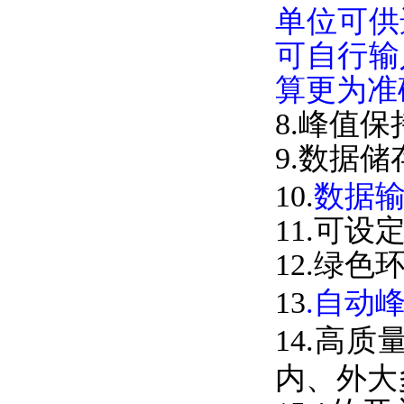
单位可供
可自行输
算更为准
8.峰值
9.数据
10.
数据
11.可
12.绿色
13
.自动
14.高
内、外大