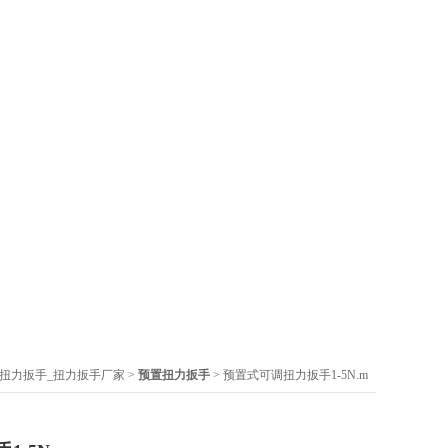
扭力扳手_扭力扳手厂家
>
预置扭力扳手
> 预置式可调扭力扳手1-5N.m