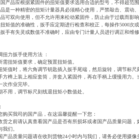
本国产品应根据紧固件的扭矩值要求选用合适的型号，不得超范
产品是一种精密的扭矩计量器具必须精心使用，严禁敲击、震动
产品可双向使用，但不允许用来松动紧固件，防止由于过载而影
证扭矩值的准确性，扳手应定期进行检查和校正，每操作5000次
现扳手有失灵或数值不准确时，应由专门计量人员进行调正和维
调扭力扳手使用方法 ：
所需扭矩值要求，确定预置扭矩值。
扭矩值时，将六角调节钥匙插入扳手尾端，然后旋转，调节标尺
手方榫上装上相应套筒，并套入紧固件，再在手柄上缓慢用力。
一次作业完毕。
期不用，调节标尺刻线退扭矩小数值处。
：
您购买我司的国产品，在这温馨提醒一下您：
收货之前请认真查看国产品是否有所损坏或者国产品质量问题，
与我们。
国产品质量问题请在收到货物24小时内与我们，请务必使用摄像