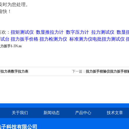
及时为您处理。
愉快！
喜欢：
扭矩测试仪
数显推拉力计
数字压力计
拉力测试仪
数显
测试台
扭力扳手价格
扭力检测力仪
标准测力仪
电批扭力测试仪
扳手1-5N.m
字拉力表数字拉力表
下一篇：
扭力扳手校验仪扭力扳手校
关于我们
新闻动态
产品中心
技术文章
电子科技有限公司