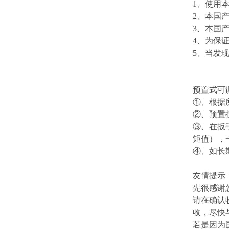
1、使用
2、本国
3、本国
4、为保
5、当发
预置式可
①、根据
②、预置
③、在扳
矩值），
④、如长
友情提示
先很感谢
请在确认
收，尽快
若是因为