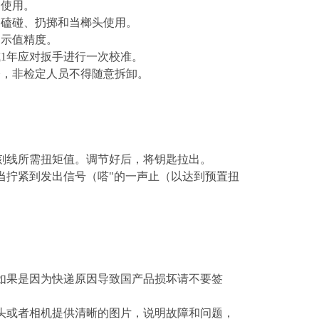
围使用。
、磕碰、扔掷和当榔头使用。
响示值精度。
或1年应对扳手进行一次校准。
修，非检定人员不得随意拆卸。
刻线所需扭矩值。调节好后，将钥匙拉出。
当拧紧到发出信号（嗒"的一声止（以达到预置扭
如果是因为快递原因导致国产品损坏请不要签
头或者相机提供清晰的图片，说明故障和问题，