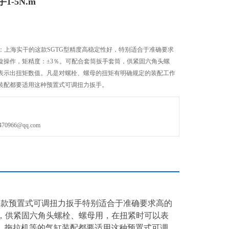
-5N.m
.m：上海实干的这款SGTG型精度高稳定性好，特别适合于准确要求
旋操作，矩精度：±3％。可配合套筒扳手套筒，供紧固六角头螺
表示出扭矩数值。凡是对螺栓、螺母的扭矩有明确规定的装配工作
装配都要适用这种预置式可调扭力扳手。
966@qq.com
，本款预置式可调扭力扳手特别适合于准确要求高的
，供紧固六角头螺栓、螺母用，在扭紧时可以表
、拖拉机等的气缸装配都要适用这种预置式可调