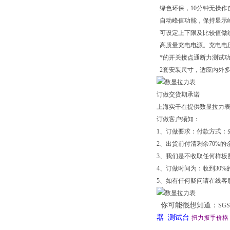
绿色环保，10分钟无操作
自动峰值功能，保持显示
可设定上下限及比较值做
高质量充电电源。充电电压
*的开关接点通断力测试
2套安装尺寸，适应内外
订做交货期承诺
上海实干在提供数显拉力
订做客户须知：
1、订做要求：付款方式：先
2、出货前付清剩余70%的
3、我们是不收取任何样板
4、订做时间为：收到30%
5、如有任何疑问请在线客
你可能很想知道：
SG
器 测试台
扭力扳手价格