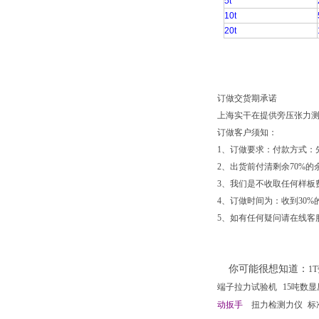
5t
10t
20t
订做交货期承诺
上海实干在提供旁压张力
订做客户须知：
1、订做要求：付款方式：先
2、出货前付清剩余70%的
3、我们是不收取任何样板
4、订做时间为：收到30%
5、如有任何疑问请在线客服
你可能很想知道：
1
端子拉力试验机
15吨数
动扳手
扭力检测力仪
标