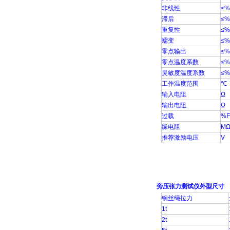
非线性
≤%
滞后
≤%
重复性
≤%
蠕变
≤%
零点输出
≤%
零点温度系数
≤%
灵敏度温度系数
≤%
工作温度范围
℃
输入电阻
Ω
输出电阻
Ω
过载
%F
缘电阻
M
推荐激励电压
V
旁压张力测试仪外型尺寸
钢丝绳拉力
1t
2t