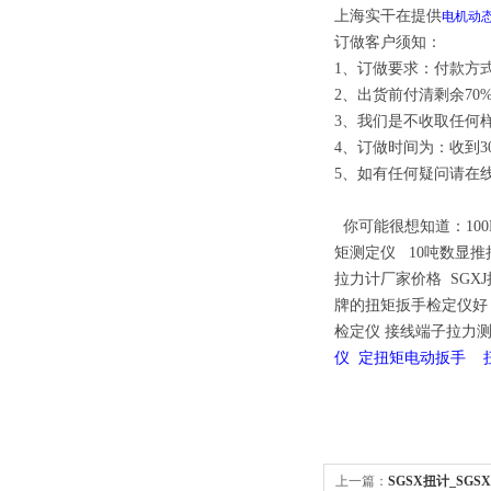
上海实干在提供
电机动
订做客户须知：
1、订做要求：付款方式
2、出货前付清剩余70
3、我们是不收取任何
4、订做时间为：收到3
5、如有任何疑问请在
你可能很想知道
：
10
矩测定仪
10吨数显推
拉力计厂家价格
SGX
牌的扭矩扳手检定仪好
检定仪
接线端子拉力
仪 定扭矩电动扳手
上一篇：
SGSX扭计_SG