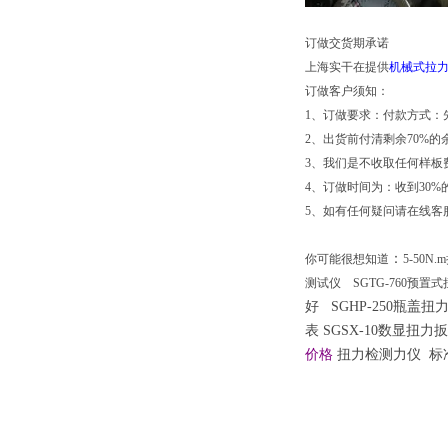
订做交货期承诺
上海实干在提供
机械式拉
订做客户须知：
1、订做要求：付款方式：先
2、出货前付清剩余70%的
3、我们是不收取任何样板
4、订做时间为：收到30%
5、如有任何疑问请在线客
：
你可能很想知道
5-50
测试仪
SGTG-760预置
好
SGHP-250瓶盖扭
表
SGSX-10数显扭力
价格
扭力检测力仪 标