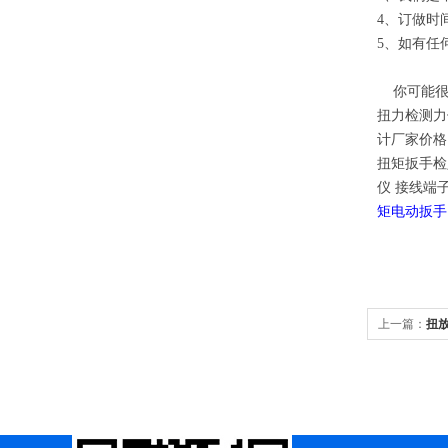
4、订做时
5、如有任
你可能很
扭力检测力
计厂家价格
扭矩扳手检
仪
接线端
矩电动扳
上一篇：
扭放