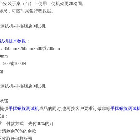
机台安装于桌（台）上使用，使机架更加稳固。
显标尺，可随时采集行程数据。
试机技术参数
：
：350mm×260mm×500或700mm
0mm
500或1000N
kg
承诺
提供
手揺螺旋测试机
成品的同时,也可按客户要求订做非标
手揺螺旋测试
知：
求：付款方式：先付30%的订
付清剩余70%的余款
不收取任何样板费