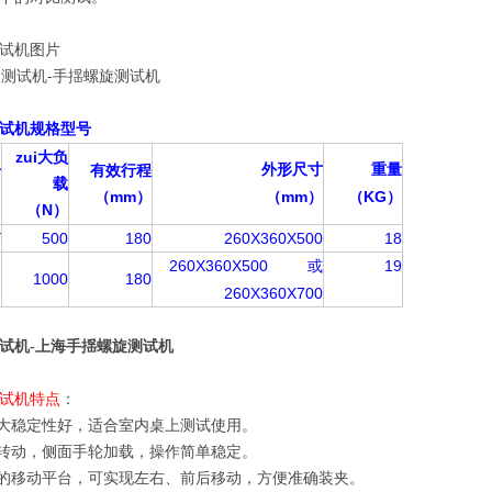
试机图片
试机
规格型号
zui大负
号
有效行程
外形尺寸
重量
载
)
（mm
mm
（KG
）
（
）
）
N
（
）
Y
500
180
260X360X500
18
260X360X500
19
或
J
1000
180
260X360X700
试机-上海手揺螺旋测试机
试机特点
：
座大稳定性好，适合室内桌上测试使用。
杆转动，侧面手轮加载，操作简单稳定。
配的移动平台，可实现左右、前后移动，方便准确装夹。