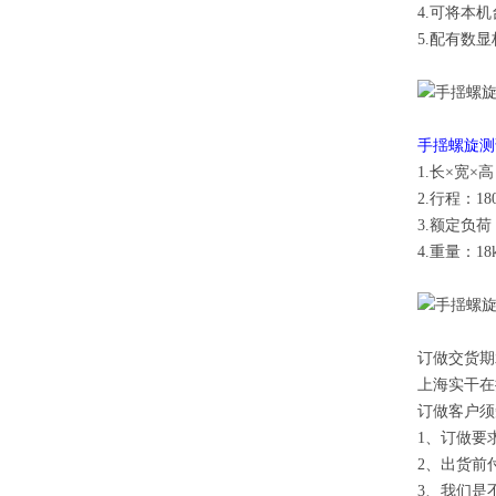
4.可将本
5.配有数
手揺螺旋测
1.长×宽×高
2.行程：18
3.额定负荷：
4.重量：18
订做交货期
上海实干在
订做客户须
1、订做要
2、出货前
3、我们是