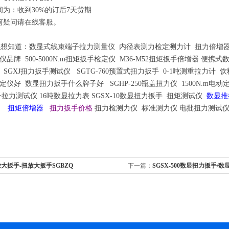
间为：收到30%的订后7天货期
何疑问请在线客服。
想知道
：
数显式线束端子拉力测量仪
内径表测力检定测力计
扭力倍增
仪品牌
500-5000N.m扭矩扳手检定仪
M36-M52扭矩扳手倍增器
便携式
SGXJ扭力扳手测试仪
SGTG-760预置式扭力扳手
0-1吨测重拉力计
饮
定仪好
数显扭力扳手什么牌子好
SGHP-250瓶盖扭力仪
1500N.m电
子拉力测试仪
16吨数显拉力表
SGSX-10数显扭力扳手
扭矩测试仪
数显推
手 扭矩倍增器
扭力扳手价格
扭力检测力仪 标准测力仪 电批扭力测试
大扳手-扭放大扳手SGBZQ
下一篇：
SGSX-500数显扭力扳手/