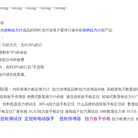
承诺
提供
挂钩拉力计
成品的同时,也可按客户要求订做非标
挂钩拉力计
国产品.
知：
：付款方式：先付30%的订
清剩余70%的余款
收取任何样板费
为：收到30%的订后7天货期
疑问请在线客服。
知道
：
内径表测力检定测力计
扭力倍增器品牌/扭力倍增器价格
高精度电子数显扭
52扭矩扳手倍增器
便携式数显测力计价格
液压扭矩扳手检定仪
轮辐式数显推拉力计
计
饮料瓶盖扭力测试仪
30N.m扭力扳手检定仪
什么品牌的扭矩扳手检定仪好
数显
手检定仪厂家价格
SGXJ扭力扳手检定仪
接线端子拉力测试仪
16吨数显拉力表
SGSX
显扭矩测试仪 定扭矩电动扳手 扭矩倍增器
扭力扳手价格
扭力检测力仪