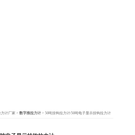
拉力计厂家
>
数字推拉力计
> 50吨挂钩拉力计/50吨电子显示挂钩拉力计