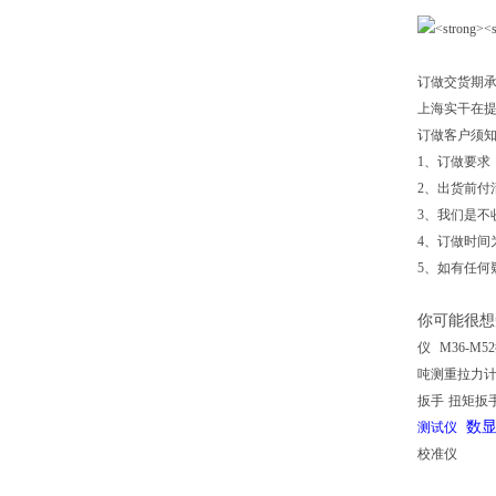
订做交货期
上海实干在
订做客户须
1、订做要求
2、出货前付
3、我们是不
4、订做时间
5、如有任何
你可能很想
仪
M36-M
吨测重拉力
扳手
扭矩扳
数
测试仪
校准仪