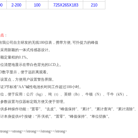
0
2-200
100
725X265X183
210
特点
：
配有我公司自主研发的无线180仪表，携带方便, 可扑捉力的峰值
，采用新颖的一体式传感器设计。
额定量程的0.1%。
位清楚地显示在带白色背光的LCD上。
CD数字显示，便于远距离观看。
的设置点，方便用户设置警告界限。
证3节标准“AA”碱性电池长时间工作超过100小时。
位，便于应用：公斤（kg）、吨（t）、英镑（lb）、牛顿（N）、千牛（kN）。
使参数设置与仪器标定既方便又便于管理。
多种操作功能：“置零”、 “去皮”、“峰值保持”、“累计”、“累计查询”、“累计清除”、
计本身提供4个按键：“开/关机”、“置零”、“峰值保持”、“单位切换”。