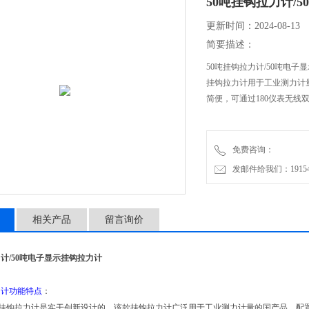
50吨挂钩拉力计/
更新时间：2024-08-13
简要描述：
50吨挂钩拉力计/50吨电
挂钩拉力计用于工业测力计量
简便，可通过180仪表无线
免费咨询：
发邮件给我们：1915470
相关产品
留言询价
力计/50吨电子显示挂钩拉力计
力计功能特点
：
0吨挂钩拉力计是实干创新设计的，该款挂钩拉力计广泛用于工业测力计量的国产品，配置