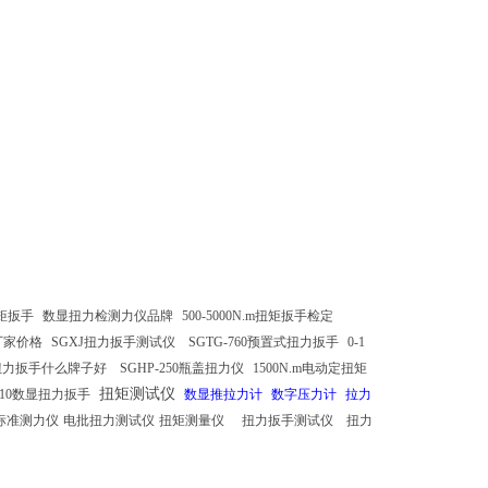
矩扳手
数显扭力检测力仪品牌
500-5000N.m扭矩扳手检定
厂家价格
SGXJ扭力扳手测试仪
SGTG-760预置式扭力扳手
0-1
扭力扳手什么牌子好
SGHP-250瓶盖扭力仪
1500N.m电动定扭矩
扭矩测试仪
-10数显扭力扳手
数显推拉力计
数字压力计
拉力
标准测力仪
电批扭力测试仪
扭矩测量仪
扭力扳手测试仪
扭力