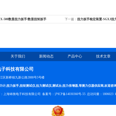
SX-500数显扭力扳手/数显扭矩扳手
下一篇：
扭力扳手检定装置-SGXJ
关于我们
新闻动态
产品中心
技术文章
电子科技有限公司
区新桥镇九新公路2888号5号楼
力计
,
扭力扳手
,
扭矩测试仪
,
拉力测试仪
,
测试台
,
扭力倍增器
,等测力仪器供应商,欢迎咨
权所有：上海铸衡电子科技有限公司 备案号：
沪ICP备14030360号-55
总访问量：1806023