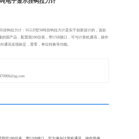
50吨电子显示挂钩拉力计
子显示挂钩拉力计：SGLD型50吨挂钩拉力计是实干创新设计的，该款
的国产品，配置我180仪表，带USB接口，可与计算机通讯，操作
双向通讯实现标定，置零，单位转换等功能。
966@qq.com
我司180仪表，带USB接口，可方便与计算机通讯，操作简便，