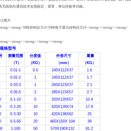
仪表无线双向通讯技术实现标定，置零，单位转换等功能。
力计图片
规格型号
号
测量范围
分度值
外形尺寸
重量
（
T
）
（KG
）
（
mm
）
（KG
）
1
0.01-1
0.5
245X112X37
1.6
2
0.02-2
1
245X112X37
1.7
3
0.03-3
1
260X123X37
2.1
5
0.05-5
2
285X123X57
2.7
0
0.1-10
5
320X120X57
10.4
0
0.2-20
10
420X128X74
17.8
0
0.3-30
10
420X138X82
25
0
0.5-50
20
465X150X 104
39
0
1-100
50
570X190X132
81.2