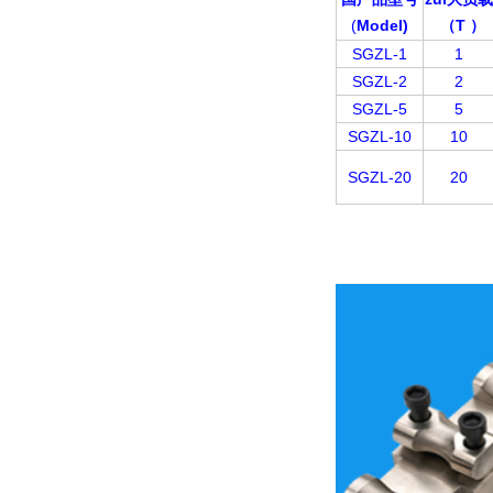
(
Model)
T
（
）
SGZL-1
1
SGZL-2
2
SGZL-5
5
SGZL-10
10
SGZL-20
20