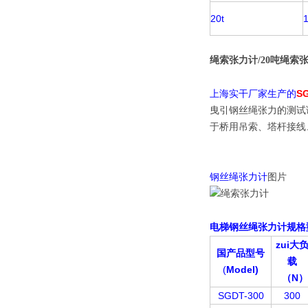
20t
1
绳索张力计/20吨绳索
生产的
S
上海实干厂家
曳引钢丝绳张力的测试
于桥用吊索、塔杆接线
钢丝绳张力计
图片
钢丝绳张力计
电梯
规格
zui大
国产品型号
载
(
Model)
N
（
）
SGDT-300
300