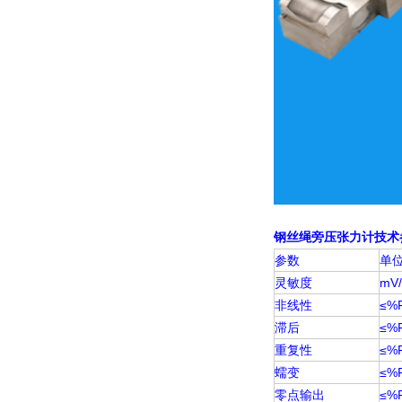
技术
钢丝绳旁压张力计
参数
单
灵敏度
mV
非线性
≤%
滞后
≤%
重复性
≤%
蠕变
≤%F
零点输出
≤%