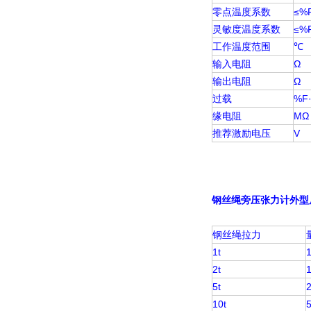
零点温度系数
≤%F
灵敏度温度系数
≤%F
工作温度范围
℃
输入电阻
Ω
输出电阻
Ω
过载
%F
缘电阻
MΩ
推荐激励电压
V
钢丝绳旁压张力计
外型
钢丝绳拉力
1t
1
2t
1
5t
2
10t
5