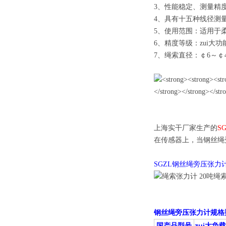
3、性能稳定、测量精
4、具有十五种线径测
5、使用范围：适用于
6、精度等级：zui大
7、绳索直径：￠6～￠4
上海实干厂家生产的
S
在传感器上，当钢丝绳
SGZL钢丝绳旁压张力
钢丝绳旁压张力计
规格
国产品型号
zui大负载