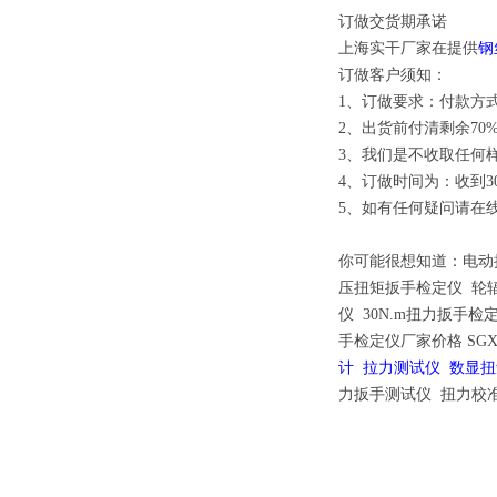
订做交货期承诺
上海实干厂家在提供
钢
订做客户须知：
1、订做要求：付款方式
2、出货前付清剩余70
3、我们是不收取任何
4、订做时间为：收到3
5、如有任何疑问请在线
你可能很想知道
：
电动
压扭矩扳手检定仪
轮
仪
30N.m扭力扳手检
手检定仪厂家价格
SG
计
拉力测试仪
数显
力扳手测试仪 扭力校