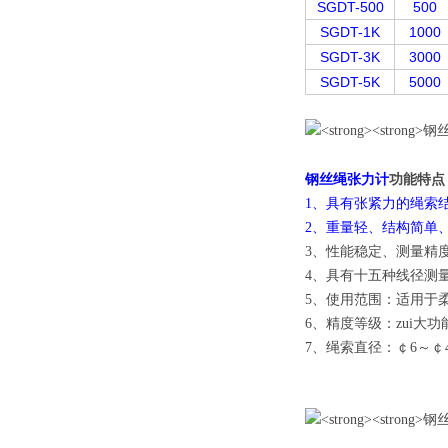
SGDT-500
500
SGDT-1K
1000
SGDT-3K
3000
SGDT-5K
5000
钢丝绳张力计
功能特点
1、具有张紧力的绳索
2、重量轻、结构简单
3、性能稳定、测量精
4、具有十五种线径测
5、使用范围：适用于
6、精度等级：zui大
7、绳索直径：￠6～￠4