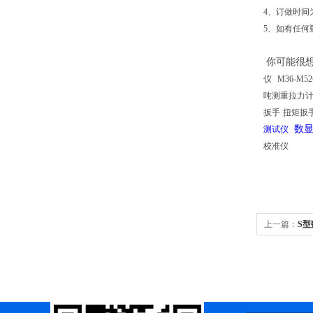
4、订做时间
5、如有任何
你可能很
仪
M36-M
吨测重拉力
扳手
扭矩扳
数
测试仪
校准仪
上一篇：
S