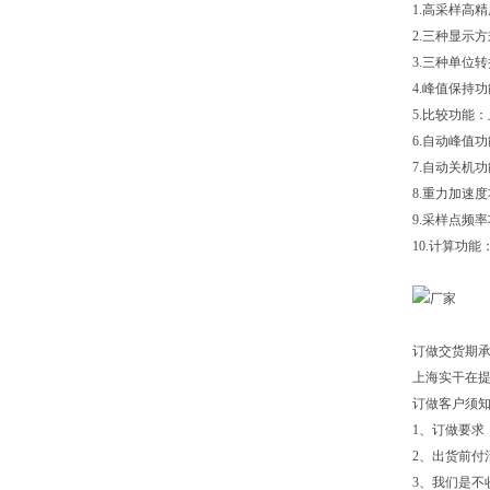
1.高采样高精
2.三种显示
3.三种单位转换
4.峰值保持
5.比较功能
6.自动峰值
7.自动关机
8.重力加速度
9.采样点频率
10.计算功
订做交货期
上海实干在
订做客户须
1、订做要求
2、出货前付
3、我们是不