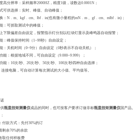
度高分辨率：采样频率2000HZ，精度1级，读数达0.0001N；
方式可供选择：实时、峰值、自动峰值；
：N﹒m、kgf﹒cm、lbf﹒in(也有微小量程的mN﹒m 、gf﹒cm、mlbf﹒in)；
功能：可抓取测试中的峰值；
：上下限偏差自由设定，报警指示灯分别以红绿灯显示及峰鸣器自动报警；
功能：峰值保持时间（1~99秒）自由设定；
功能：关机时间（0~9分）自由设定（0秒表示不自动关机）；
功能：根据地域不同，可自由设定（9.000~9.999）；
功能：10次/秒、20次/秒、50次/秒、100次/秒四种自由选择；
能：连接电脑，可自动计算每次测试的大小值、平均值等。
承诺
提供
瓶盖扭矩测量仪
成品的同时，也可按客户要求订做非标
瓶盖扭矩测量仪
国产品。
知：
：付款方式：先付30%的订
清剩余70%的余款
收取任何样板费