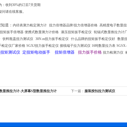
为：收到30%的订后7天货期
疑问请在线客服。
想知道
：
内径表测力检定测力计
扭力倍增器品牌/扭力倍增器价格
高精度电子数显扭
52扭矩扳手倍增器
便携式数显测力计价格
液压扭矩扳手检定仪
轮辐式数显推拉力计
计
饮料瓶盖扭力测试仪
30N.m扭力扳手检定仪
什么品牌的扭矩扳手检定仪好
数显
手检定仪厂家价格
SGXJ扭力扳手检定仪
接线端子拉力测试仪
16吨数显拉力表
SGSX
显扭矩测试仪 定扭矩电动扳手 扭矩倍增器
扭力扳手价格
扭力检测力仪
型数显推拉力计-大屏幕S型数显推拉力计
下一篇：
服装按扣拉力测试仪