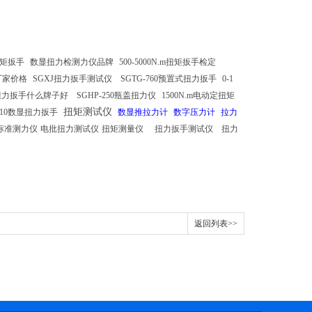
矩扳手
数显扭力检测力仪品牌
500-5000N.m扭矩扳手检定
厂家价格
SGXJ扭力扳手测试仪
SGTG-760预置式扭力扳手
0-1
扭力扳手什么牌子好
SGHP-250瓶盖扭力仪
1500N.m电动定扭矩
扭矩测试仪
-10数显扭力扳手
数显推拉力计
数字压力计
拉力
标准测力仪
电批扭力测试仪
扭矩测量仪
扭力扳手测试仪
扭力
返回列表>>