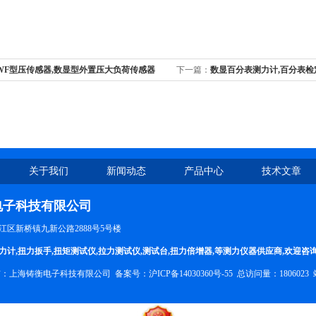
WF型压传感器,数显型外置压大负荷传感器
下一篇：
数显百分表测力计,百分表
格,SLC数显量仪测百分表拉力计
关于我们
新闻动态
产品中心
技术文章
电子科技有限公司
区新桥镇九新公路2888号5号楼
力计
,
扭力扳手
,
扭矩测试仪
,
拉力测试仪
,
测试台
,
扭力倍增器
,等测力仪器供应商,欢迎咨
权所有：上海铸衡电子科技有限公司 备案号：
沪ICP备14030360号-55
总访问量：1806023