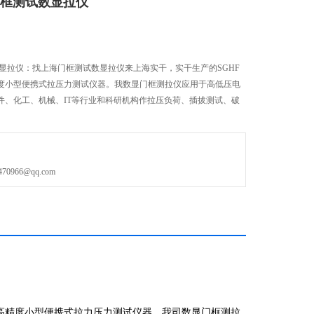
门框测试数显拉仪
显拉仪：找上海门框测试数显拉仪来上海实干，实干生产的SGHF
度小型便携式拉压力测试仪器。我数显门框测拉仪应用于高低压电
件、化工、机械、IT等行业和科研机构作拉压负荷、插拔测试、破
966@qq.com
是高精度小型便携式拉力压力测试仪器。我司数显门框测拉