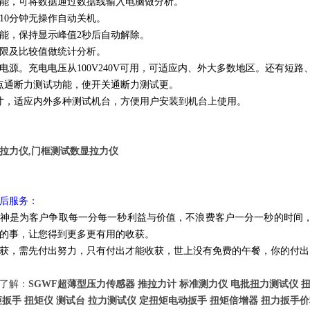
能，可将数据通过数据线输入电脑做分析。
10分钟无操作自动关机。
能，保持显示峰值2秒后自动解除。
限及比较值做统计分析。
电源。充电电压从100V240V可用，可适应内、外大多数地区。还有短
点通断力测试功能，使开关通断力测试更。
寸，适应内外多种测试机台，方便用户安装到机台上使用。
拉力仪,门框测试数显拉力仪
后服务：
神是为客户争取每一分每一秒利益与价值，不浪费客户一分一秒的时间
的事，让您得到更多更有用的收获。
获，需先付出努力，只有付出才能收获，世上没有免费的午餐，你的付出
了解：
SGWF超薄型压力传感器 推拉力计 标准测力仪 电批扭力测试仪 
矩扳手 扭矩仪 测试台 拉力测试仪 定扭矩电动扳手 扭矩倍增器 扭力扳手