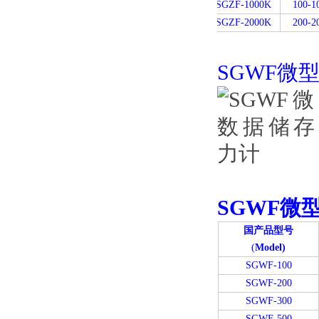
SGZF-1000K
100-1
SGZF-2000K
200-2
SGWF微
SGWF微
国产品型号
(
Model)
SGWF-100
SGWF-200
SGWF-300
SGWF-500