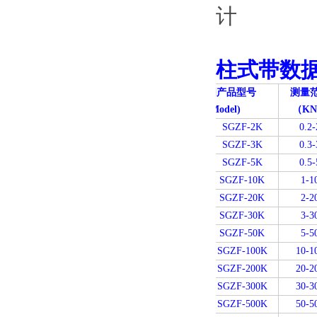
柱式带数
国产品型号
测量
(
Model)
（K
SGZF-2K
0.2-
SGZF-3K
0.3-
SGZF-5K
0.5-
SGZF-10K
1-1
SGZF-20K
2-2
SGZF-30K
3-3
SGZF-50K
5-5
SGZF-100K
10-1
SGZF-200K
20-2
SGZF-300K
30-3
SGZF-500K
50-5