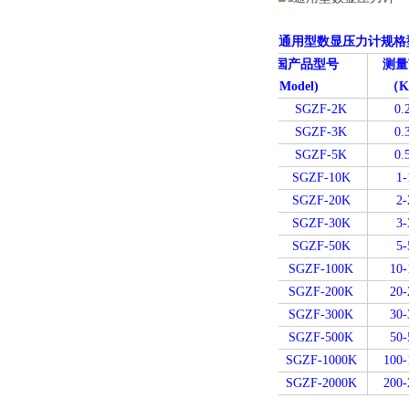
通用型数显压力计规格
国产品型号
测量
(
Model)
（K
SGZF-2K
0.
SGZF-3K
0.
SGZF-5K
0.
SGZF-10K
1-
SGZF-20K
2-
SGZF-30K
3-
SGZF-50K
5-
SGZF-100K
10-
SGZF-200K
20-
SGZF-300K
30-
SGZF-500K
50-
SGZF-1000K
100-
SGZF-2000K
200-