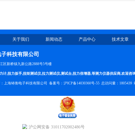
关于我们
新闻动态
产品中心
技术文章
电子科技有限公司
区新桥镇九新公路2888号5号楼
力计
,
扭力扳手
,
扭矩测试仪
,
拉力测试仪
,
测试台
,
扭力倍增器
,等测力仪器供应商,欢迎咨
权所有：上海铸衡电子科技有限公司 备案号：
沪ICP备14030360号-55
总访问量：1805439
沪公网安备 31011702002486号