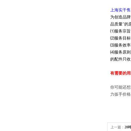
上海实干售
为创造品牌
品质量"的
⑴服务宗旨
⑵服务目标
⑶服务效率
⑷服务原则
的配件只收
有需要的用
你可能还想
力扳手价格
上一篇：
20