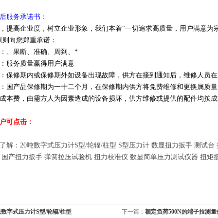
后服务承诺书：
，提高企业度，树立企业形象，我们本着"一切追求高质量，用户满意为宗
原则向您郑重承诺：
：、果断、准确、周到、*
：服务质量赢得用户满意
：保修期内或保修期外如设备出现故障，供方在接到通知后，维修人员在
：国产品保修期为一十二个月，在保修期内供方将免费维修和更换属质量
成本费，由需方人为因素造成的设备损坏，供方维修或提供的配件均按成
户可点击
：
了解：20吨数字式压力计S型/轮辐/柱型 S型压力计 数显扭力扳手 测试台
 国产扭力扳手 弹簧拉压试验机 扭力校准仪 数显简单压力测试仪器 扭矩
吨数字式压力计S型/轮辐/柱型
下一篇：
额定负荷500N的端子拉测