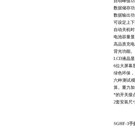
自动峰值功
数据储存功
数据输出功
可设定上下
自动关机时
电池容量显
高品质充电
背光功能。
LCD液晶
6位大屏幕
绿色环保，
六种测试模
算。重力加
*的开关接
2套安装尺
SGHF-