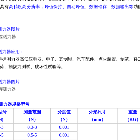
器具有
高精度高分辨率，峰值保持、自动峰值、数据储存、数据输出等
功
握测力器图片
握测力器应用：
F手握测力器高低压电器、电子、五制锁、汽车配件、点火装置、制笔、轻
荷、插拔力测试、破坏性试验等。
握测力器图片
握测力器规格型号
型号
测量范围
分度值
外形尺寸
重量
l)
（N）
（N）
（mm）
（KG
-3
0.3-3
0.001
-5
0.5-5
0.001