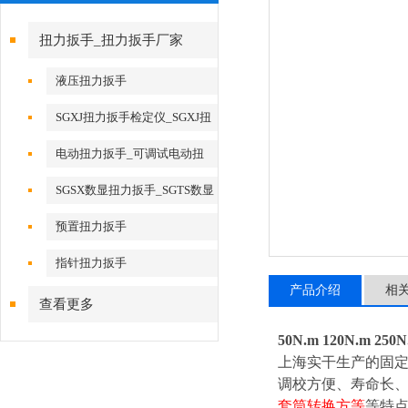
扭力扳手_扭力扳手厂家
液压扭力扳手
SGXJ扭力扳手检定仪_SGXJ扭
矩扳手检定仪
电动扭力扳手_可调试电动扭
力扳手
SGSX数显扭力扳手_SGTS数显
扭力扳手
预置扭力扳手
指针扭力扳手
产品介绍
相
查看更多
50N.m 120N.m 
上海实干生产的
固
调校方便、寿命长
套筒转换方等
等特