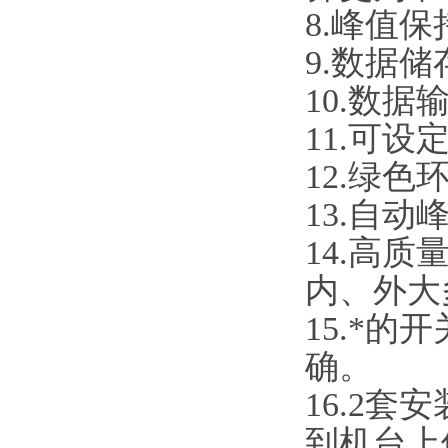
8.峰值
9.数据
10.数
11.可
12.绿
13.自
14.高质
内、外大
15.*
确。
16.2
到机台上