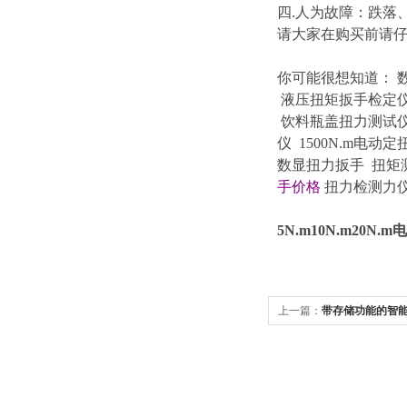
四.人为故障：跌落
请大家在购买前请仔细
你可能很想知道
：
液压扭矩扳手检定
饮料瓶盖扭力测试
仪
1500N.m电动
数显扭力扳手
扭矩
手价格
扭力检测力
5N.m10N.m20
上一篇：
带存储功能的智能扭