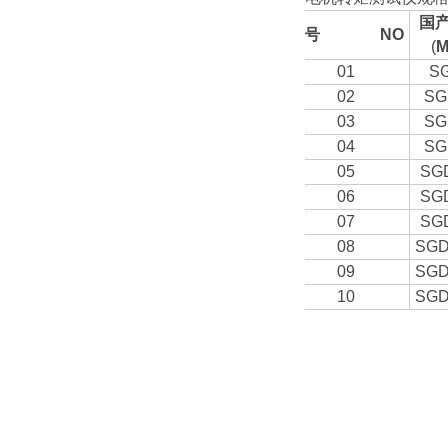
国
序号
NO
(
M
01
S
02
SG
03
SG
04
SG
05
SG
06
SG
07
SG
08
SGD
09
SGD
10
SGD