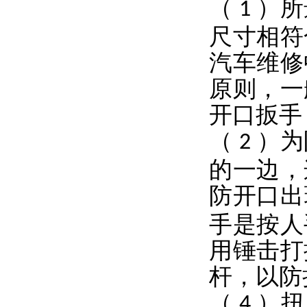
（
）所
1
尺寸相符
汽车维修
原则，一
开口扳手
（
）为
2
的一边，
防开口
手是按人
用锤击打
杆，以防
（
）扭
4