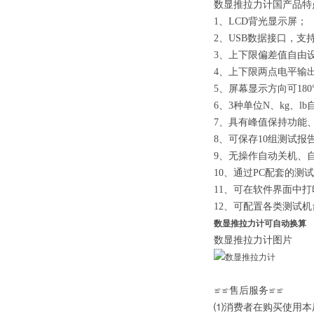
数显推拉力计国产品
1、LCD背光显示屏；
2、USB数据接口，支
3、上下限偏差值自由
4、上下限两点电平输
5、屏幕显示方向可18
6、3种单位N、kg、l
7、具有峰值保持功能
8、可保存10组测试
9、无操作自动关机、
10、通过PC配套的
11、可在软件界面中
12、可配置各类测试
数显推拉力计可自动换算
数显推拉力计图片
≌≌售后服务≌≌
⑴消费者在购买使用本