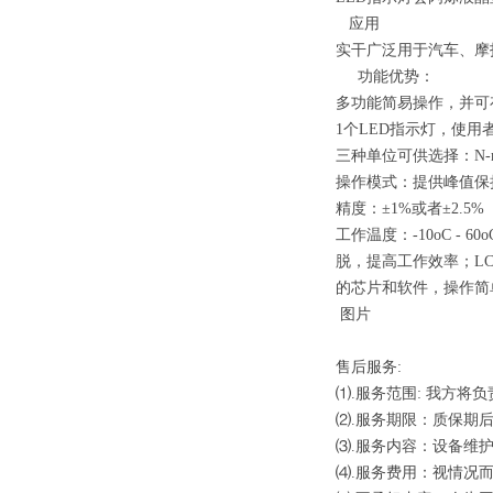
应用
实干广泛用于汽车、摩
功能优势：
多功能简易操作，并可
1个LED指示灯，使
三种单位可供选择：N-m / In
操作模式：提供峰值保
精度：±1%或者±2.5
工作温度：-10oC 
脱，提高工作效率；L
的芯片和软件，操作简
图片
售后服务:
⑴.服务范围: 我方
⑵.服务期限：质保期
⑶.服务内容：设备维
⑷.服务费用：视情况