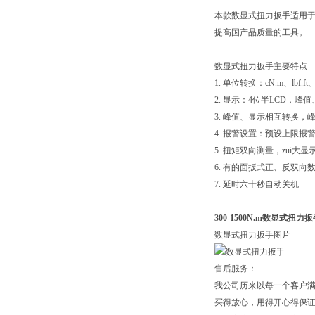
本款数显式扭力扳手适用
提高国产品质量的工具。
数显式扭力扳手主要特点
1. 单位转换：cN.m、lbf.
2. 显示：4位半LCD，
3. 峰值、显示相互转换，
4. 报警设置：预设上限报
5. 扭矩双向测量，zui大显示1
6. 有的面扳式正、反双向
7. 延时六十秒自动关机
300-1500N.m数显式扭力
数显式扭力扳手图片
售后服务：
我公司历来以每一个客户满
买得放心，用得开心得保