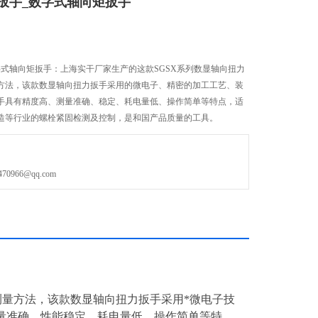
扳手_数字式轴向矩扳手
字式轴向矩扳手：上海实干厂家生产的这款SGSX系列数显轴向扭力
方法，该款数显轴向扭力扳手采用的微电子、精密的加工工艺、装
手具有精度高、测量准确、稳定、耗电量低、操作简单等特点，适
造等行业的螺栓紧固检测及控制，是和国产品质量的工具。
966@qq.com
测量方法，该款
数显轴向扭力扳手
采用*微电子技
量准确、性能稳定、耗电量低、操作简单等特