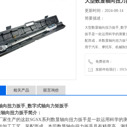
大型数显轴向扭力
更新时间：2024-08-14
简要描述：
大型数显轴向扭力扳手_数
扳手是一款运用科学的测量
配而成，本数显轴向扭力扳
用于汽车、摩托车、机械制
免费咨询：
发邮件给我们：1915470
相关产品
留言询价
轴向扭力扳手_数字式轴向力矩扳手
显轴向扭力扳手
简介：
厂家生产的这款SGSX系列
数显轴向扭力扳手
是一款运用科学的
的加工工艺、装配而成，本司数显轴向扭力扳手具有精度高、测