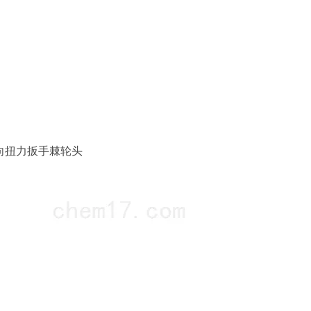
向扭力扳手
棘轮头