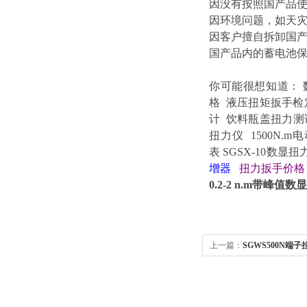
因没有按照国产品
因环境问题，如天
因客户擅自拆卸国
国产品内的蓄电池保
你可能很想知道
：
格
液压扭矩扳手检
计
饮料瓶盖扭力测
扭力仪
1500N.
表
SGSX-10数显
增器
扭力扳手价
0.2-2 n.m带峰
上一篇：
SGWS500N端