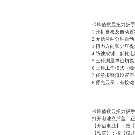
带峰值数显扭力扳
1.开机自检及自动
2.无信号两分钟自动
3.扭力方向和欠压
4.防蚀按键、低耗
5.三种测量单位切换（N.
6.三种工作模式（
7.任意报警值设置
8.背光显示，有按
带峰值数显扭力扳手
打开电池盒后盖，正
【开启电源】：按【开
【预置】：按【模