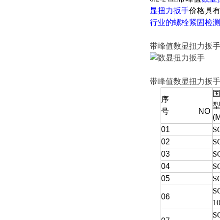
显扭力扳手
价格具
行业的螺栓紧固检
带峰值数显扭力扳
带峰值数显扭力扳
序
号 NO
(
01
S
02
S
03
S
04
S
05
S
S
06
1
S