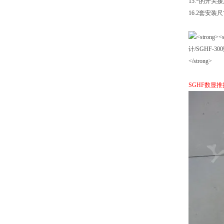
15.*的开
16.2套安
SGHF数显