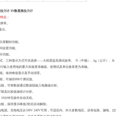
拉力计 3N数显推拉力计
计特点
：
分辨率。
幕显示。
。
晶显示屏翻转功能。
时间设置功能。
显示功能。
模式、三种显示方式可供选择——大程度提高测试效率。 N（牛顿）、kg（公斤）、
自行输入使用地的重力加速度准确值。使测试及单位换算更为准确。
功能。保持峰值显示直手动清零。
功能，可储存896个测试值。
出功能，可将数据通过数据线输入电脑做分析。
上下限及比较值做统计分析。
保，10分钟无操作自动关机。
值功能，保持显示峰值2秒后自动解除。
充电电源。充电电压从100V 240V可用，可适应内、外大多数地区。还有短路、漏电、