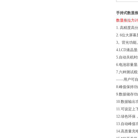
手持式数显推
数显推拉力
1. 高精度高
2. 6位大屏
3。背光功能
4.LCD液
5.自动关机
6.电池容量
7.六种测试
——用户可
8.峰值保持
9.数据储存
10.数据输
11.可设定
12.绿色环
13.自动峰
14.高质量