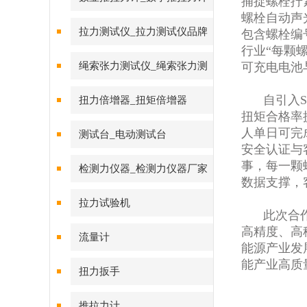
捕捉螺栓拧
螺栓自动声
拉力测试仪_拉力测试仪品牌
包含螺栓编
行业“每颗
绳索张力测试仪_绳索张力测
可充电电池
试仪
自引入
扭力倍增器_扭矩倍增器
扭矩合格率
人单日可完
测试台_电动测试台
安全认证与
事，每一颗
检测力仪器_检测力仪器厂家
数据支撑，
拉力试验机
此次合
高精度、高
流量计
能源产业发
能产业高质
扭力扳手
推拉力计