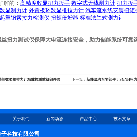
了解的：
高精度数显扭力扳手
数字式无线测力计
扭力扳
数显测力计
外置板环数显推拉力计
汽车流水线安装扭矩
起重钢索拉力检测仪
扭矩倍增器
标准法兰式测力计
显螺丝扭力测试仪保障大电流连接安全，助力储能系统可靠
FF法兰数显推拉力计精准检测重载部件强
下一篇：
新能源汽车零部件：SGNH扭
定可靠
微型扭簧精密检测
关于我们
新闻动态
产品中心
技术文章
电子科技有限公司