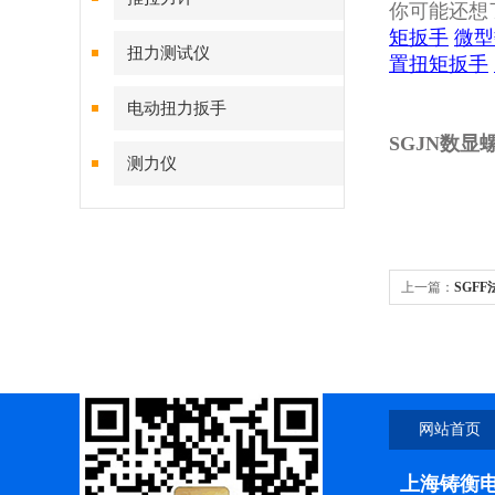
你可能还想
矩扳手
微型
扭力测试仪
置扭矩扳手
电动扭力扳手
SGJN数
测力仪
上一篇：
​SG
度，保障设备稳
网站首页
上海铸衡