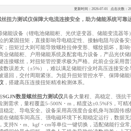
更新时间：2026-07-01 点击次数：2
显螺丝扭力测试仪保障大电流连接安全，助力储能系统可靠
源储能设备（锂电池储能柜、光伏逆变器、储能变流器等
位的紧固扭矩，直接影响导电稳定性、接触电阻与设备安
灾；扭矩过大则可能导致螺栓拉伸变形、螺纹损坏，影响
商业储能柜、户用储能系统及配套电力设备，产品光伏储
键连接螺丝，对扭矩管控要求极为严格。此前企业采用普
读数误差大（±5%），难以满足储能行业对高压连接安
被退回，交付周期紧张。为提升扭矩管控水平、保障储能设
仪
，搭建高压连接扭矩精准检测体系。
衡
SGJN数显螺丝扭力测试仪
具备大量程、高稳定、强抗干
检测需求，量程覆盖5–500N・m，精度达±0.5%FS
阻稳定、导电安全。设备采用高强度合金机身与加固传感
能在储能车间高压、强电磁环境下长期稳定运行，数据无
，支持N・m、kgf・cm等单位一键切换，适配储能行业