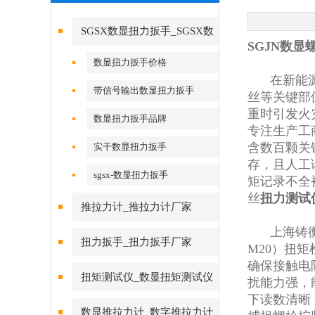
SGSX数显扭力扳手_SGSX数
SGJN数
显扭力扳手
数显扭力扳手价格
在新能
带信号输出数显扭力扳手
丝等关键部
重时引发火
数显扭力扳手品牌
专注生产工
含数百颗关
实干数显扭力扳手
存，且人工
sgsx-数显扭力扳手
矩记录不全
丝
扭力测试
推拉力计_推拉力计厂家
上海铸
扭力扳手_扭力扳手厂家
M20）扭矩
确保接触电
扭矩测试仪_数显扭矩测试仪
扰能力强，
下读数清晰
数显推拉力计_数字推拉力计