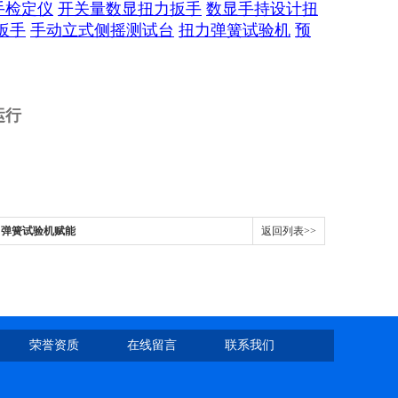
手检定仪
开关量数显扭力扳手
数显手持设计扭
扳手
手动立式侧摇测试台
扭力弹簧试验机
预
运行
力弹簧试验机赋能
返回列表>>
荣誉资质
在线留言
联系我们