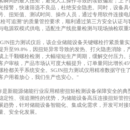
紧瞬间的最大扭矩，避免人工操作导致的读数偏差；上下
光报警，快速筛选不良品，杜绝安全隐患。同时，设备具备
号、扭矩值、测试时间、操作人员，通过专用软件连接电
螺栓可追溯"的质量管控要求，顺利通过第三方安全认证
与电源双模式供电，适配生产线批量检测与现场抽检双重
SGJN扭力测试仪后，该企业储能设备关键螺栓拧紧质量
提升至99.8%，因扭矩异常导致的发热、打火隐患消除，
成上千颗螺栓检测，大幅缩短生产周期，缓解交付压力。
客户审核，产品市场认可度大幅提升，订单量同比增长45
螺栓都关乎系统安全。SGJN扭力测试仪用精准数据守住
客户用着放心，我们生产也安心。"
作是新能源储能行业应用精密扭矩检测设备保障安全的典型
稳定性、强追溯性的优势，为储能设备高压连接扭矩管控
展趋势，针对储能设备智能化、集成化需求，开发可对接
量、安全化发展。